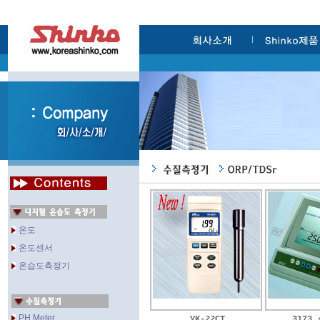
온도
온도센서
온습도측정기
PH Meter
YK-22CT
3173 