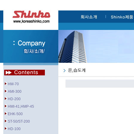
HM-70
AMI-300
HD-200
HMI-41,HMP-45
EHK-500
ST-50/ST-200
HD-100